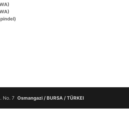
AWA)
AWA)
pindel)
k. No. 7
Osmangazi / BURSA / TÜRKEI