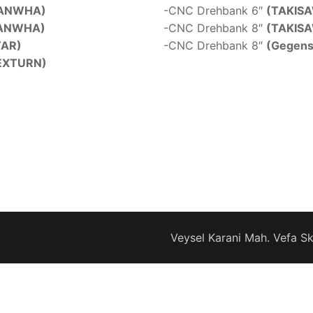
ANWHA)
-CNC Drehbank 6″
(TAKIS
ANWHA)
-CNC Drehbank 8″
(TAKIS
TAR)
-CNC Drehbank 8″
(Gegens
EXTURN)
Veysel Karani Mah. Vefa S