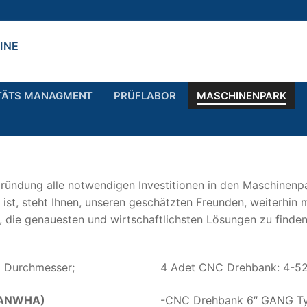
TÄTS MANAGMENT
PRÜFLABOR
MASCHINENPARK
ründung alle notwendigen Investitionen in den Maschinenpa
ist, steht Ihnen, unseren geschätzten Freunden, weiterhin 
t, die genauesten und wirtschaftlichsten Lösungen zu finden
 Durchmesser;
4 Adet CNC Drehbank: 4-
ANWHA)
-CNC Drehbank 6″ GANG Ty